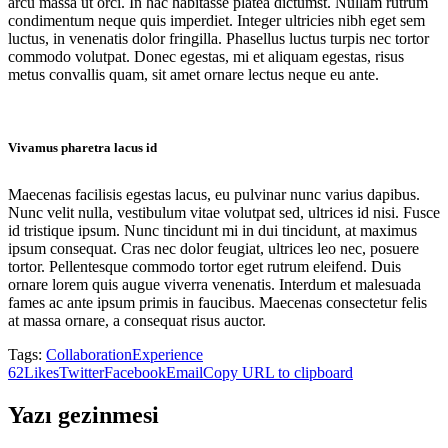
arcu massa ut orci. In hac habitasse platea dictumst. Nullam rutrum
condimentum neque quis imperdiet. Integer ultricies nibh eget sem
luctus, in venenatis dolor fringilla. Phasellus luctus turpis nec tortor
commodo volutpat. Donec egestas, mi et aliquam egestas, risus
metus convallis quam, sit amet ornare lectus neque eu ante.
Vivamus pharetra lacus id
Maecenas facilisis egestas lacus, eu pulvinar nunc varius dapibus.
Nunc velit nulla, vestibulum vitae volutpat sed, ultrices id nisi. Fusce
id tristique ipsum. Nunc tincidunt mi in dui tincidunt, at maximus
ipsum consequat. Cras nec dolor feugiat, ultrices leo nec, posuere
tortor. Pellentesque commodo tortor eget rutrum eleifend. Duis
ornare lorem quis augue viverra venenatis. Interdum et malesuada
fames ac ante ipsum primis in faucibus. Maecenas consectetur felis
at massa ornare, a consequat risus auctor.
Tags:
Collaboration
Experience
62
Likes
Twitter
Facebook
Email
Copy URL to clipboard
Yazı gezinmesi