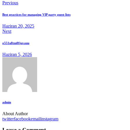
Previous
Best practices for managing VIP party guest lists
Haziran 20, 2025
Next
o551u8tm0fjuvauu
Haziran 5, 2026
admin
About Author
twitter
facebook
email
instagram
Leave a Comment