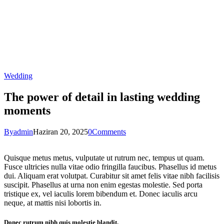
Wedding
The power of detail in lasting wedding
moments
By
admin
Haziran 20, 2025
0
Comments
Quisque metus metus, vulputate ut rutrum nec, tempus ut quam.
Fusce ultricies nulla vitae odio fringilla faucibus. Phasellus id metus
dui. Aliquam erat volutpat. Curabitur sit amet felis vitae nibh facilisis
suscipit. Phasellus at urna non enim egestas molestie. Sed porta
tristique ex, vel iaculis lorem bibendum et. Donec iaculis arcu
neque, at mattis nisi lobortis in.
Donec rutrum nibh quis molestie blandit.